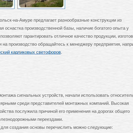
льск-на-Амуре предлагает разнообразные конструкции из
ая оснастка производственной базы, наличие богатого опыта у
 позволяют гарантировать отличное качество продукции, изгото
и на производство обращайтесь к менеджеру предприятия, напр
ский карликовых светофоров
.
ы
нтажа сигнальных устройств, начали использовать относител
лярными среди представителей монтажных компаний. Высокая
ройства послужила причиной его применения на дорогах общего
железнодорожными переездами.
 для создания основы перечислить можно следующие: