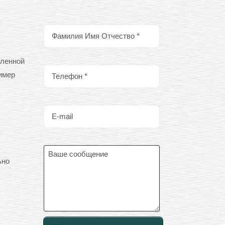
вленной
имер
ьно