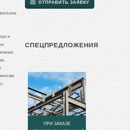
ОТПРАВИТЬ ЗАЯВКУ
авильона
тро и
СПЕЦПРЕДЛОЖЕНИЯ
жа
мпании
ае.
у
лиентам
х.
ПРИ ЗАКАЗЕ