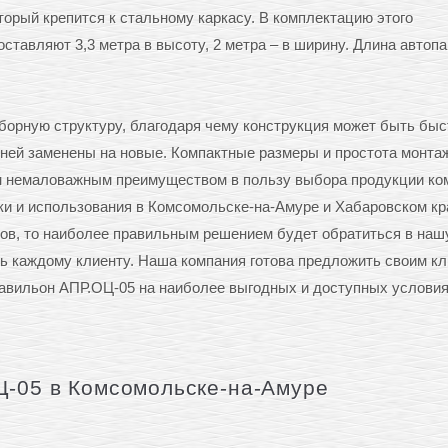
торый крепится к стальному каркасу. В комплектацию этого
оставляют 3,3 метра в высоту, 2 метра – в ширину. Длина автоп
борную структуру, благодаря чему конструкция может быть быс
 ней заменены на новые. Компактные размеры и простота монта
им немаловажным преимуществом в пользу выбора продукции ко
и и использования в Комсомольске-на-Амуре и Хабаровском кр
нов, то наиболее правильным решением будет обратиться в наш
ь каждому клиенту. Наша компания готова предложить своим к
авильон АПР.ОЦ-05 на наиболее выгодных и доступных условия
Ц-05 в Комсомольске-на-Амуре